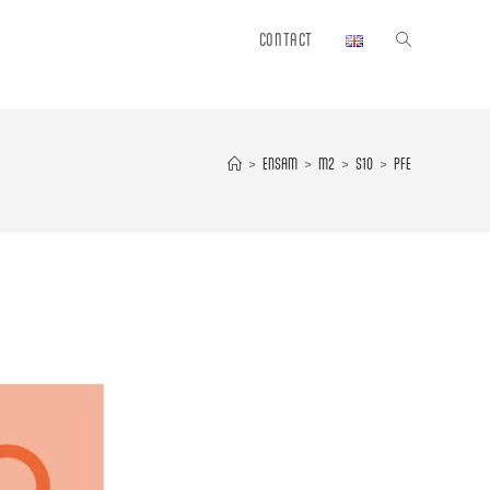
CONTACT
Toggle
website
>
ENSAM
>
M2
>
S10
>
PFE
search