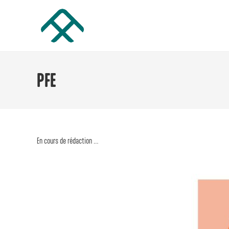
Skip
to
content
PFE
En cours de rédaction …